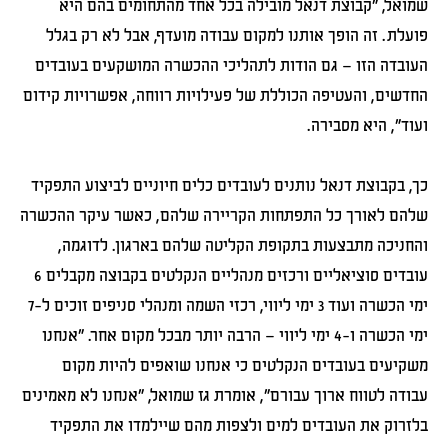
שמואל, "קבוצת דנאל מובילה בכל אחד מהתחומים בהם היא
פועלת. זה הופך אותנו למקום עבודה מועדף, אבל לא רק בגלל
העובדה הזו – גם הודות לתהליכי ההכשרה המושקעים בעובדים
החדשים, והעטיפה הכוללת של פעילויות רווחה, אפשרויות קידום
ועוד", היא מסבירה.
כך, בקבוצת דנאל נותנים לעובדים כלים חיוניים לביצוע התפקיד
שלהם לאורך כל התפתחות הקריירה שלהם, כאשר עיקר ההכשרה
והחניכה מתבצעות בתקופת הקליטה שלהם בארגון. לדוגמה,
עובדים סוציאליים ורכזים מנהליים הנקלטים בקבוצה מקבלים 6
ימי הכשרה ועוד 3 ימי ליווי, רכזי השמה ומנהלי סניפים זוכים ל-7
ימי הכשרה ו-4 ימי ליווי – הרבה יותר מבכל מקום אחר. "אנחנו
משקיעים בעובדים הנקלטים כי אנחנו שואפים להיות מקום
עבודה לטווח ארוך עבורם", אומרת גז שמואל, "אנחנו לא מאמינים
בלזרוק את העובדים למים ולצפות מהם שיילמדו את התפקיד