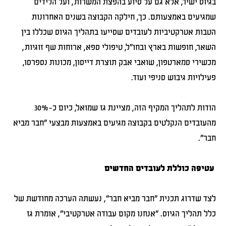
בגיוס ישיר, אלא גם על סיוע בהפצת המשרות, ועל הלידים
שמגיעים באמצעותם. כך, חילקה הקבוצה בשנים האחרונות
הטבות אטרקטיביות לעובדים שסייעו בתהליך הגיוס שכללו בין
השאר, חופשות בארץ ובחו"ל, טיפולי ספא, ארוחות שף זוגיות,
מכשירי סמארטפון, שואבי אבק תוצרת דייסון, מכונות נספרסו,
פעילויות גיבוש סניפי ועוד.
הודות לתהליך המקיף הזה, מציינת גז שמואל, כיום כ-30%
מהעובדים הנקלטים בקבוצה מגיעים באמצעות מבצעי "חבר מביא
חבר".
עטיפה כוללת לעובדים החדשים
לצד שדרוג תכנית "חבר מביא חבר", נעשתה הערכה מחודשת של
כלל תהליך הגיוס. "אנחנו מקום עבודה אטרקטיבי", אומרת גז