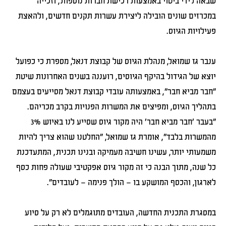
שבאה לידי ביטוי באמצעות רכישת חברות נוספות, וזכייה
במכרזים שונים הובילה ליצירת עשרות תקנים חדשים, ולהאצת
פעילויות הגיוס.
ענבר גז שמואל, מנהלת הגיוס של קבוצת דנאל, מספרת כי כפועל
יוצא של הגידול בהיקף הגיוסים, רועננה בשנים האחרונות שיטת
"חבר מביא חבר", באמצעותה עובדי קבוצת דנאל מסייעים בעצמם
בתהליך הגיוס, ומפיצים את המשרות הפנויות בקרב מכריהם.
"בעבר 'חבר מביא חבר' היה מקור גיוס שסייע לנו באיוש 3%
מהמשרות בלבד", אומרת גז שמואל, "החלטנו שהוא צריך להיות
משמעותי יותר, עשינו חשיבה מעמיקה ובנינו תכנית, המתעדכנת
כל שנה, מתוך הבנה כי זה מקור גיוס אפקטיבי שעולה פחות כסף
לארגון, והכסף המושקע בו – הולך פנימה – לעובדים".
במסגרת התכנית החדשה, העובדים מתוגמלים לא רק על סיוע